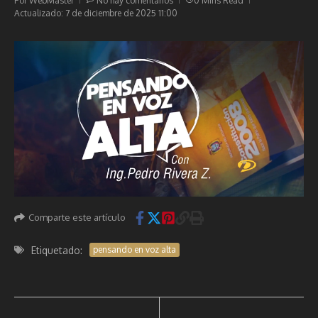
Por
WebMaster
No hay comentarios
0 Mins Read
Actualizado: 7 de diciembre de 2025
11:00
Comparte este artículo
Etiquetado:
pensando en voz alta