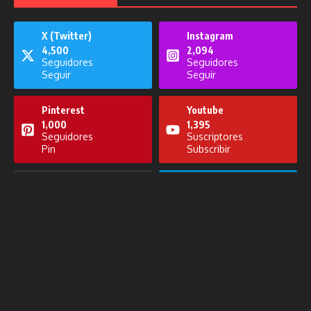
X (Twitter)
Instagram
4,500
2,094
Publicaciones relacionadas
Seguidores
Seguidores
Seguir
Seguir
Pinterest
Youtube
1,000
1,395
Seguidores
Suscriptores
Pin
Subscribir
Solo por Hoy del 2 de diciembre de
2025
Noticiero del 7 de noviembre de
2025
Tiktok
Telegram
2 de diciembre de 2025
1,000
1,000
7 de noviembre de 2025
Seguidores
Miembros
Seguir
Unirse
Soundcloud
Vimeo
1,000
1,000
Seguidores
Seguidores
Seguir
Seguir