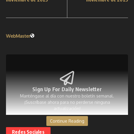
WebMaster
Sign Up For Daily Newsletter
Manténgase al día con nuestro boletín semanal.
¡Suscríbase ahora para no perderse ninguna
actualización!
Continue Reading
[mc4wp_form id=53]
Redes Sociales