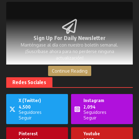
Sign Up For Daily Newsletter
Manténgase al día con nuestro boletín semanal.
¡Suscríbase ahora para no perderse ninguna
actualización!
Continue Reading
[mc4wp_form id=53]
Redes Sociales
X (Twitter)
Instagram
4,500
2,094
Publicaciones relacionadas
Seguidores
Seguidores
Seguir
Seguir
Pinterest
Youtube