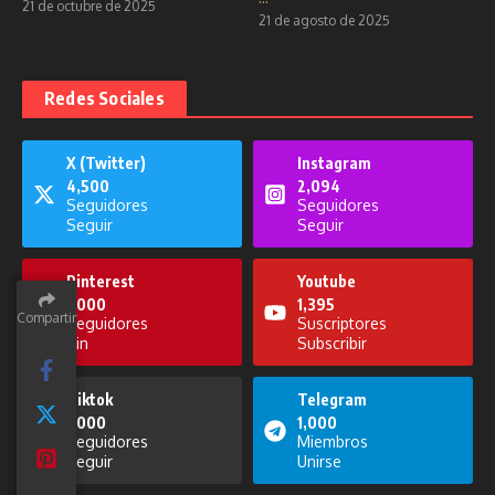
21 de octubre de 2025
21 de agosto de 2025
Redes Sociales
X (Twitter)
Instagram
4,500
2,094
Seguidores
Seguidores
Seguir
Seguir
Pinterest
Youtube
1,000
1,395
Compartir
Compartir
Compartir
Seguidores
Suscriptores
Pin
Subscribir
Tiktok
Telegram
1,000
1,000
Seguidores
Miembros
Seguir
Unirse