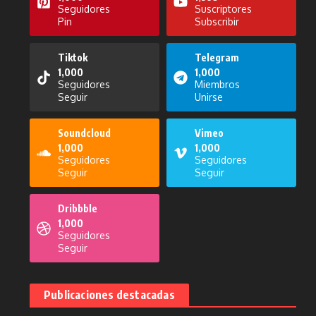
Seguidores
Suscriptores
Pin
Subscribir
Tiktok
Telegram
1,000
1,000
Seguidores
Miembros
Seguir
Unirse
Soundcloud
Vimeo
1,000
1,000
Seguidores
Seguidores
Seguir
Seguir
Dribbble
1,000
Seguidores
Seguir
Publicaciones destacadas