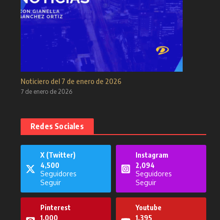
Noticiero del 7 de enero de 2026
7 de enero de 2026
Redes Sociales
X (Twitter)
Instagram
4,500
2,094
Seguidores
Seguidores
Seguir
Seguir
Pinterest
Youtube
1,000
1,395