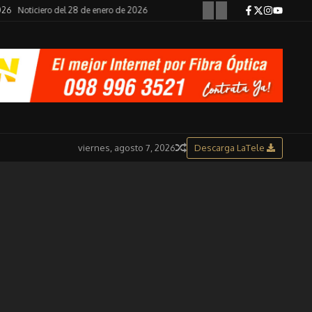
Noticiero del 30 de enero de 2026
viernes, agosto 7, 2026
Descarga LaTele