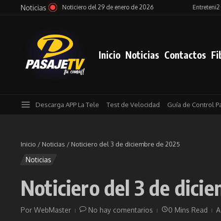
Saltar al contenido
Noticias
de enero de 2026
Entreteni2 del 29 de enero de 2026
Pe
Inicio
Noticias
Contactos
Fi
Descarga APP La Tele
Test de Velocidad
Guía de Control P
Inicio
/
Noticias
/
Noticiero del 3 de diciembre de 2025
Noticias
Noticiero del 3 de dici
Por
WebMaster
No hay comentarios
0 Mins Read
A