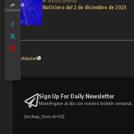
Artículo anterior
Noticiero del 2 de diciembre de 2025
Compartir
Compartir
WebMaster
Sign Up For Daily Newsletter
Manténgase al día con nuestro boletín semanal. 
[mc4wp_form id=53]