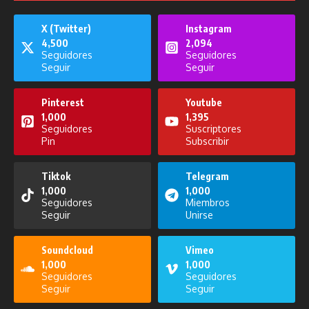
X (Twitter)
Instagram
Publicaciones relacionadas
4,500
2,094
Seguidores
Seguidores
Seguir
Seguir
Pinterest
Youtube
1,000
1,395
Seguidores
Suscriptores
Pin
Subscribir
Pensando en Voz Alta del 16 de
Noticiero del 09 de septiembre de
diciembre de 2025
2025
Tiktok
Telegram
16 de diciembre de 2025
9 de septiembre de 2025
1,000
1,000
Seguidores
Miembros
Seguir
Unirse
Soundcloud
Vimeo
1,000
1,000
Seguidores
Seguidores
La Prefectura Informa del 11 de
Entreteni2 del 18 de noviembre de
Seguir
Seguir
octubre de 2025
2025