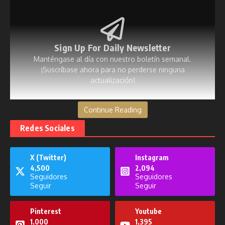
Sign Up For Daily Newsletter
Manténgase al día con nuestro boletín semanal.
¡Suscríbase ahora para no perderse ninguna
actualización!
[mc4wp_form id=53]
Continue Reading
Redes Sociales
X (Twitter)
Instagram
Publicaciones relacionadas
4,500
2,094
Seguidores
Seguidores
Seguir
Seguir
Pinterest
Youtube
1,000
1,395