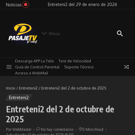
Saltar al contenido
026
Entreteni2 del 29 de enero de 2026
Pensa
Noticias
Menu
Descarga APP La Tele
Test de Velocidad
Guía de Control Parental
Soporte Técnico
Acceso a WebMail
Inicio
/
Entreteni2
/
Entreteni2 del 2 de octubre de 2025
Entreteni2
Entreteni2 del 2 de octubre de
2025
Por
WebMaster
No hay comentarios
0 Mins Read
Actualizado: 17 de octubre de 2025
15:00