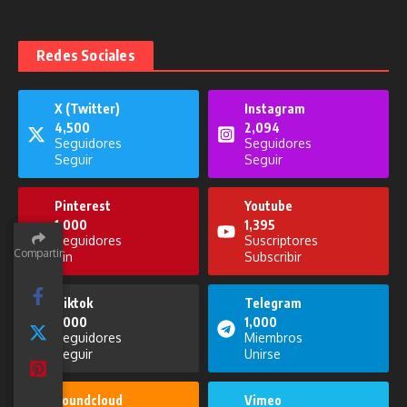
Redes Sociales
X (Twitter)
Instagram
4,500
2,094
Seguidores
Seguidores
Seguir
Seguir
Pinterest
Youtube
1,000
1,395
Seguidores
Suscriptores
Compartir
Compartir
Compartir
Pin
Subscribir
Tiktok
Telegram
1,000
1,000
Seguidores
Miembros
Seguir
Unirse
Soundcloud
Vimeo