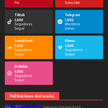
Pin
Subscribir
Control vectorial en la Parroquia
Noticiero del 26 de diciembre de
Loma de Franco
2025
Tiktok
Telegram
8 de septiembre de 2025
26 de diciembre de 2025
1,000
1,000
Seguidores
Miembros
Seguir
Unirse
Soundcloud
Vimeo
1,000
1,000
Seguidores
Seguidores
Entreteni2 del 04 de septiembre
Seguir
Seguir
de 2025
Noticiero del 23 de enero de 2026
4 de septiembre de 2025
23 de enero de 2026
Dribbble
1,000
Seguidores
Seguir
Publicaciones destacadas
Noticiero del 29 de octubre de
Noticiero del 17 de octubre de
Noticiero del 30 de enero de 2026