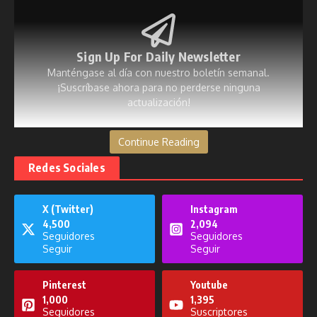
Sign Up For Daily Newsletter
Manténgase al día con nuestro boletín semanal.
¡Suscríbase ahora para no perderse ninguna
actualización!
[mc4wp_form id=53]
Continue Reading
Redes Sociales
X (Twitter)
Instagram
Publicaciones relacionadas
4,500
2,094
Seguidores
Seguidores
Seguir
Seguir
Pinterest
Youtube
1,000
1,395
Seguidores
Suscriptores