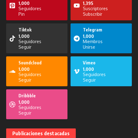
1,000
1,395
Seguidores
Suscriptores
Pin
Subscribir
Noticiero del 22 de septiembre de
Noticiero del 13 de octubre de
2025
2025
Tiktok
Telegram
1,000
1,000
22 de septiembre de 2025
13 de octubre de 2025
Seguidores
Miembros
Seguir
Unirse
Soundcloud
Vimeo
1,000
1,000
Seguidores
Seguidores
Seguir
Seguir
La Prefectura Informa del 6 de
diciembre de 2025
Noticiero del 14 de octubre de
6 de diciembre de 2025
Dribbble
2025
1,000
14 de octubre de 2025
Seguidores
Seguir
Publicaciones destacadas