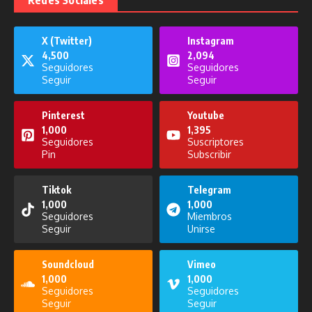
Redes Sociales
X (Twitter)
Instagram
4,500
2,094
Publicaciones relacionadas
Seguidores
Seguidores
Seguir
Seguir
Pinterest
Youtube
1,000
1,395
Seguidores
Suscriptores
Pin
Subscribir
Solo por Hoy del 25 de noviembre
de 2025
Noticiero del 7 de noviembre de
2025
Tiktok
Telegram
25 de noviembre de 2025
1,000
1,000
7 de noviembre de 2025
Seguidores
Miembros
Seguir
Unirse
Soundcloud
Vimeo
1,000
1,000
Seguidores
Seguidores
Seguir
Seguir
Entreteni2 del 4 de diciembre de