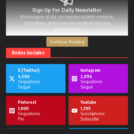
Sign Up For Daily Newsletter
Manténgase al día con nuestro boletín semanal.
¡Suscríbase ahora para no perderse ninguna
actualización!
Continue Reading
[mc4wp_form id=53]
Redes Sociales
X (Twitter)
Instagram
4,500
2,094
Publicaciones relacionadas
Seguidores
Seguidores
Seguir
Seguir
Pinterest
Youtube
1,000
1,395
Seguidores
Suscriptores
Pin
Subscribir
Noticiero del 29 de diciembre de
Noticiero del 15 de diciembre de