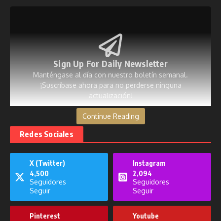
Sign Up For Daily Newsletter
Manténgase al día con nuestro boletín semanal.
¡Suscríbase ahora para no perderse ninguna
actualización!
Continue Reading
[mc4wp_form id=53]
Redes Sociales
X (Twitter)
Instagram
4,500
2,094
Publicaciones relacionadas
Seguidores
Seguidores
Seguir
Seguir
Pinterest
Youtube