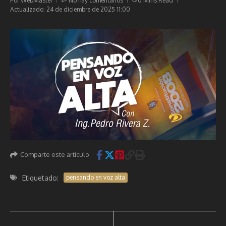
Por
WebMaster
No hay comentarios
0 Mins Read
Actualizado: 24 de diciembre de 2025
11:00
Comparte este artículo
Etiquetado:
pensando en voz alta