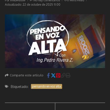
Por
WebMaster
No hay comentarios
0 Mins Read
Actualizado: 22 de octubre de 2025
11:00
Comparte este artículo
Etiquetado:
pensando en voz alta