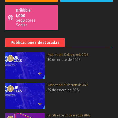
2025
de 2025
23 de octubre de 2025
Dribbble
4 de septiembre de 2025
1,000
Seguidores
Seguir
Publicaciones destacadas
Noticiero del 30 de enero de 2026
Noticiero del 16 de diciembre de
Pensando en Voz Alta del 23 de
1
30 de enero de 2026
2025
diciembre de 2025
16 de diciembre de 2025
23 de diciembre de 2025
Noticiero del 29 de enero de 2026
2
29 de enero de 2026
Entreteni2 del 29 de enero de 2026