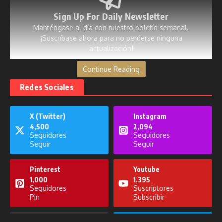
Sign Up For Daily Newsletter
Manténgase al día con nuestro boletín semanal.
¡Suscríbase ahora para no perderse ninguna
actualización!
Continue Reading
[mc4wp_form id=53]
Redes Sociales
X (Twitter)
Instagram
4,500
2,094
Publicaciones relacionadas
Seguidores
Seguidores
Seguir
Seguir
Pinterest
Youtube
1,000
1,395
Seguidores
Suscriptores
Pin
Subscribir
Entreteni2 del 20 de noviembre
de 2025
Noticiero del 12 de noviembre de
20 de noviembre de 2025