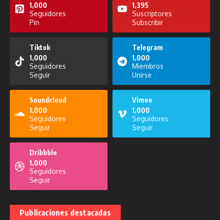
1,000
1,395
Seguidores
Suscriptores
Pin
Subscribir
Noticiero del 23 de enero de 2026
Pensando en Voz Alta del 26 de
agosto de 2025
Tiktok
Telegram
23 de enero de 2026
1,000
1,000
26 de agosto de 2025
Seguidores
Miembros
Seguir
Unirse
Soundcloud
Vimeo
1,000
1,000
Seguidores
Seguidores
Seguir
Seguir
Noticiero del 30 de octubre de
Noticiero del 25 de agosto de
Dribbble
2025
2025
1,000
30 de octubre de 2025
25 de agosto de 2025
Seguidores
Seguir
Publicaciones destacadas