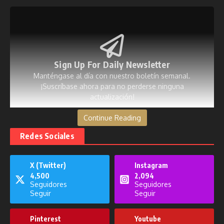
Sign Up For Daily Newsletter
Manténgase al día con nuestro boletín semanal.
¡Suscríbase ahora para no perderse ninguna
actualización!
Continue Reading
[mc4wp_form id=53]
Redes Sociales
X (Twitter)
Instagram
4,500
2,094
Publicaciones relacionadas
Seguidores
Seguidores
Seguir
Seguir
Pinterest
Youtube