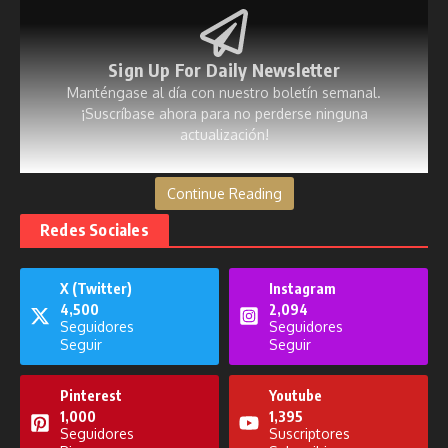
Sign Up For Daily Newsletter
Manténgase al día con nuestro boletín semanal.
¡Suscríbase ahora para no perderse ninguna
actualización!
[mc4wp_form id=53]
Continue Reading
Redes Sociales
X (Twitter)
Instagram
Publicaciones relacionadas
4,500
2,094
Seguidores
Seguidores
Seguir
Seguir
Pinterest
Youtube
1,000
1,395
Seguidores
Suscriptores
Entreteni2 del 13 de enero de