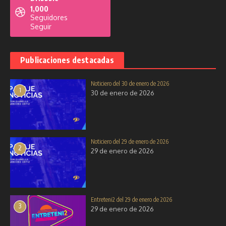
18 de diciembre de 2025
1,000
Seguidores
Seguir
Publicaciones destacadas
Noticiero del 30 de enero de 2026
Noticiero del 30 de octubre de
Noticiero del 25 de agosto de
1
30 de enero de 2026
2025
2025
30 de octubre de 2025
25 de agosto de 2025
Noticiero del 29 de enero de 2026
2
29 de enero de 2026
Entreteni2 del 29 de enero de 2026
3
29 de enero de 2026