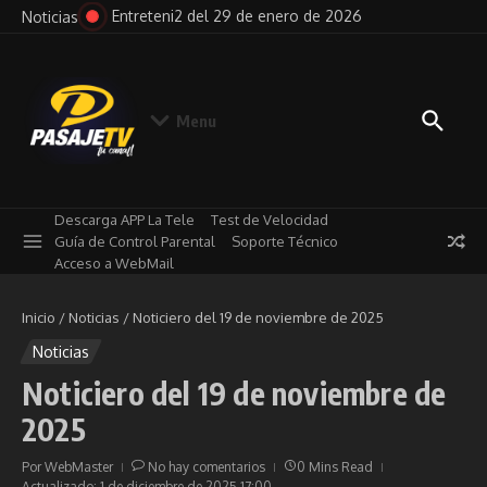
Saltar al contenido
l 29 de enero de 2026
Pensando en Voz Alta del 29 de e
Noticias
Menu
Descarga APP La Tele
Test de Velocidad
Guía de Control Parental
Soporte Técnico
Acceso a WebMail
Inicio
/
Noticias
/
Noticiero del 19 de noviembre de 2025
Noticias
Noticiero del 19 de noviembre de
2025
Por
WebMaster
No hay comentarios
0 Mins Read
Actualizado: 1 de diciembre de 2025
17:00