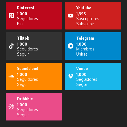
Pinterest
Youtube
1,000
1,395
Seguidores
Suscriptores
Pin
Subscribir
Noticiero del 6 de enero de 2026
Pensando en Voz Alta del 23 de
octubre de 2025
6 de enero de 2026
Tiktok
Telegram
23 de octubre de 2025
1,000
1,000
Seguidores
Miembros
Seguir
Unirse
Soundcloud
Vimeo
1,000
1,000
Seguidores
Seguidores
Solo por Hoy del 23 de septiembre
Seguir
Seguir
de 2025
Pensando en Voz Alta del 25 de
noviembre de 2025
23 de septiembre de 2025
Dribbble
25 de noviembre de 2025
1,000
Seguidores
Seguir