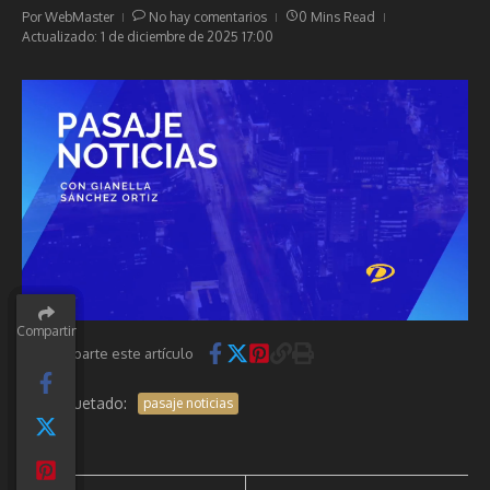
Por
WebMaster
No hay comentarios
0 Mins Read
Actualizado: 1 de diciembre de 2025
17:00
Compartir
Compartir
Compartir
Compartir
Compartir
Comparte este artículo
Etiquetado:
pasaje noticias