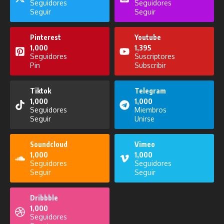
Seguidores
Seguidores
Seguir
Seguir
Pinterest
Youtube
1,000
1,395
Seguidores
Suscriptores
Pin
Subscribir
Noticiero del 27 de noviembre de
El sabor de Colombia se enciende
2025
en septiembre
Tiktok
Telegram
27 de noviembre de 2025
8 de septiembre de 2025
1,000
1,000
Seguidores
Miembros
Seguir
Unirse
Soundcloud
Vimeo
1,000
1,000
Seguidores
Seguidores
La Prefectura Informa del 23 de
Seguir
Seguir
agosto de 2025
Pensando en Voz Alta del 20 de
23 de agosto de 2025
noviembre de 2025
Dribbble
20 de noviembre de 2025
1,000
Seguidores