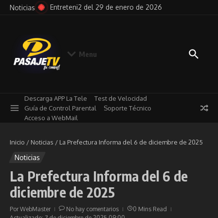
Saltar al contenido
ro de 2026
Pensando en Voz Alta del 29 de enero de 202
Noticias
Menu
Descarga APP La Tele
Test de Velocidad
Guía de Control Parental
Soporte Técnico
Acceso a WebMail
Inicio
/
Noticias
/
La Prefectura Informa del 6 de diciembre de 2025
Noticias
La Prefectura Informa del 6 de
diciembre de 2025
Por
WebMaster
No hay comentarios
0 Mins Read
Actualizado: 7 de diciembre de 2025
09:00