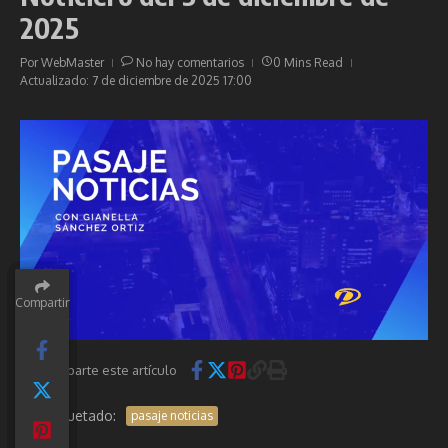
2025
Por
WebMaster
No hay comentarios
0 Mins Read
Actualizado: 7 de diciembre de 2025
17:00
Compartir
Compartir
Compartir
Compartir
Compartir
Comparte este artículo
Etiquetado:
pasaje noticias