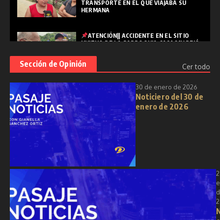
TRANSPORTE EN EL QUE VIAJABA SU
HERMANA
ATENCIÓN|| ACCIDENTE EN EL SITIO
HUIZHO DE LA PARROQUIA CASACAY DEJÓ
UNA PERSONA FALLECIDA
Sección de Opinión
Cer todo
PASAJE|| "SEMANA SANTA: REFLEXIÓN,
30 de enero de 2026
RENOVACIÓN Y ESPIRITUALIDAD EN
Noticiero del 30 de
TIEMPOS MODERNOS"
enero de 2026
2
e
d
2
N