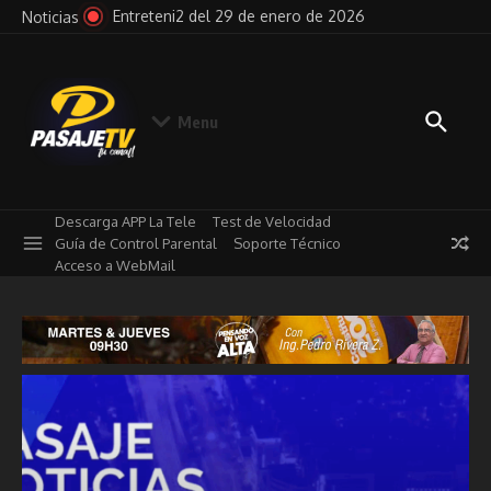
Saltar al contenido
e 2026
Pensando en Voz Alta del 29 de enero de 2026
Not
Noticias
Menu
Descarga APP La Tele
Test de Velocidad
Guía de Control Parental
Soporte Técnico
Acceso a WebMail