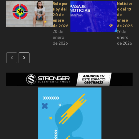
Solo por
Noticier
Hoy del
o del 19
20 de
de
enero
enero
de 2026
de 2026
20 de
19 de
enero
enero
de 2026
de 2026