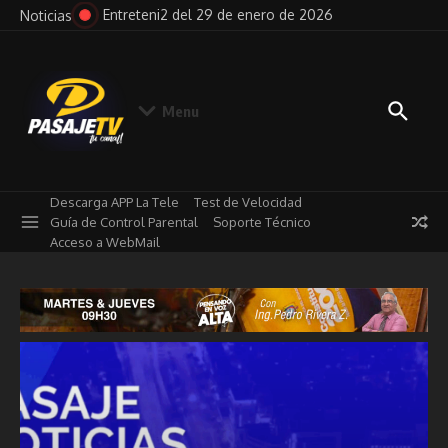
Saltar al contenido
l 29 de enero de 2026
Pensando en Voz Alta del 29 de e
Noticias
Menu
Descarga APP La Tele
Test de Velocidad
Guía de Control Parental
Soporte Técnico
Acceso a WebMail