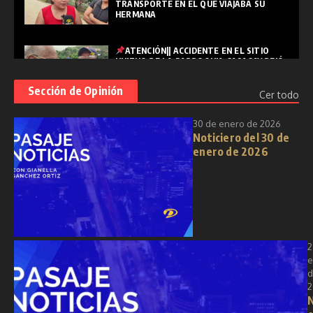
TRANSPORTE EN EL QUE VIAJABA SU
HERMANA
ATENCIÓN|| ACCIDENTE EN EL SITIO
HUIZHO DE LA PARROQUIA CASACAY DEJÓ
UNA PERSONA FALLECIDA
Sección de Opinión
Cer todo
PASAJE|| "SEMANA SANTA: REFLEXIÓN,
30 de enero de 2026
RENOVACIÓN Y ESPIRITUALIDAD EN
Noticiero del 30 de
TIEMPOS MODERNOS"
enero de 2026
2
e
d
2
N