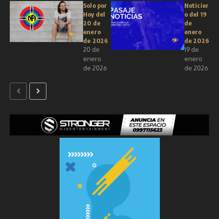
Solo por
Noticier
Hoy del
o del 19
20 de
de
enero
enero
de 2026
de 2026
20 de
19 de
enero
enero
de 2026
de 2026