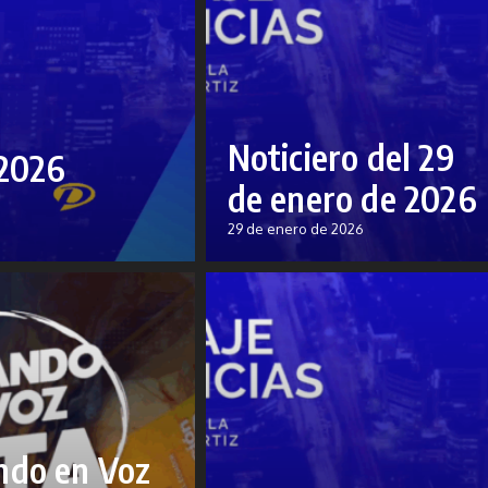
Noticiero del 29
 2026
de enero de 2026
29 de enero de 2026
ndo en Voz