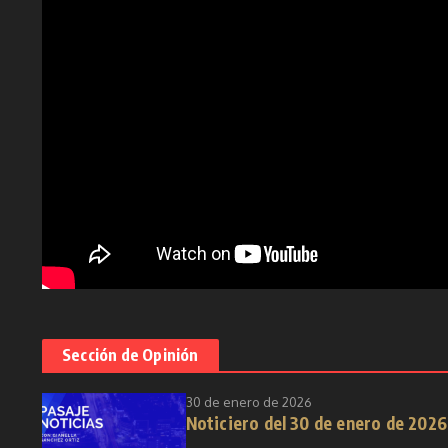
Sección de Opinión
30 de enero de 2026
Noticiero del 30 de enero de 2026