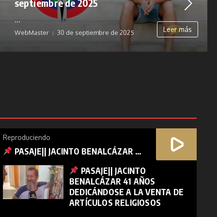
septiembre de 2025
...
Leer más
WebMaster
30 de septiembre de 2025
Reproduciendo
PASAJE|| JACINTO BENALCÁZAR 41 AÑOS DEDICÁNDOSE A LA VENTA DE ARTÍCULOS RELIGIOSOS
PASAJE|| JACINTO
BENALCÁZAR 41 AÑOS
DEDICÁNDOSE A LA VENTA DE
ARTÍCULOS RELIGIOSOS