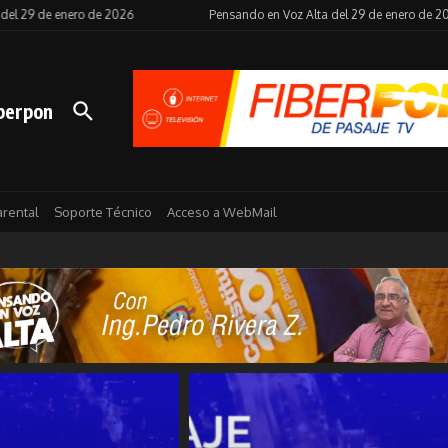
en Voz Alta del 29 de enero de 2026
Noticiero del 28 de enero de 2026
berpon
arental
Soporte Técnico
Acceso a WebMail