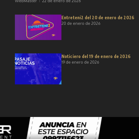
WebMaster
22 de enero de 2026
Entreteni2 del 20 de enero de 2026
20 de enero de 2026
Noticiero del 19 de enero de 2026
19 de enero de 2026