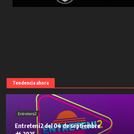
Tendencia ahora
Entreteni2
Entreteni2 del 04 de septiembre
de 2025