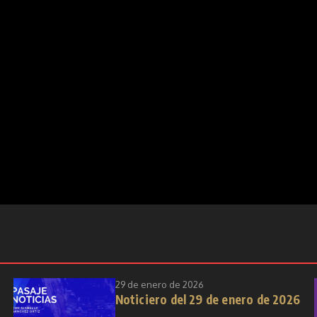
29 de enero de 2026
Noticiero del 29 de enero de 2026