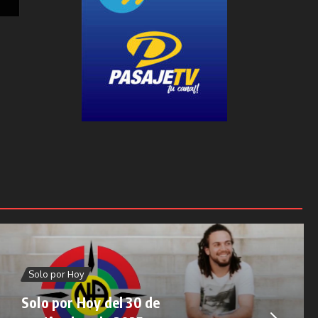
Solo por Hoy
Solo por Hoy del 30 de