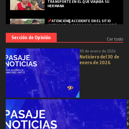
TRANSPORTE EN EL QUE VIAJABA SU
HERMANA
ATENCIÓN|| ACCIDENTE EN EL SITIO
HUIZHO DE LA PARROQUIA CASACAY DEJÓ
UNA PERSONA FALLECIDA
Sección de Opinión
Cer todo
PASAJE|| "SEMANA SANTA: REFLEXIÓN,
30 de enero de 2026
RENOVACIÓN Y ESPIRITUALIDAD EN
Noticiero del 30 de
TIEMPOS MODERNOS"
enero de 2026
2
e
d
2
N