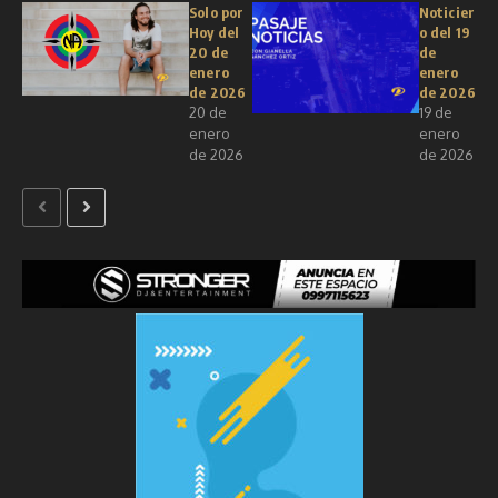
Solo por
Noticier
Hoy del
o del 19
20 de
de
enero
enero
de 2026
de 2026
20 de
19 de
enero
enero
de 2026
de 2026