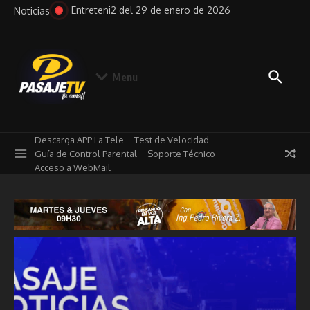
Saltar al contenido
e 2026
Pensando en Voz Alta del 29 de enero de 2026
No
Noticias
Menu
Descarga APP La Tele
Test de Velocidad
Guía de Control Parental
Soporte Técnico
Acceso a WebMail