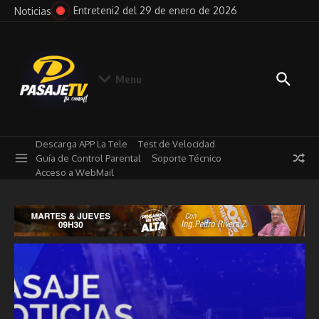
Saltar al contenido
e 2026
Pensando en Voz Alta del 29 de enero de 2026
Not
Noticias
Menu
Descarga APP La Tele
Test de Velocidad
Guía de Control Parental
Soporte Técnico
Acceso a WebMail