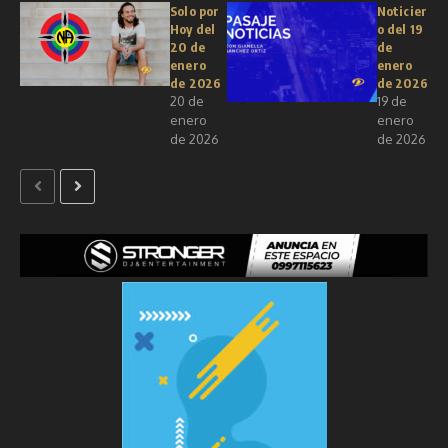
Solo por
Noticier
Hoy del
o del 19
20 de
de
enero
enero
de 2026
de 2026
20 de
19 de
enero
enero
de 2026
de 2026