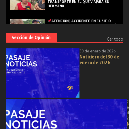
TRANSPORTE EN EL QUE VIAJABA SU
HERMANA
ATENCIÓN|| ACCIDENTE EN EL SITIO
HUIZHO DE LA PARROQUIA CASACAY DEJÓ
UNA PERSONA FALLECIDA
Sección de Opinión
Cer todo
PASAJE|| "SEMANA SANTA: REFLEXIÓN,
30 de enero de 2026
RENOVACIÓN Y ESPIRITUALIDAD EN
Noticiero del 30 de
TIEMPOS MODERNOS"
enero de 2026
2
e
d
2
N