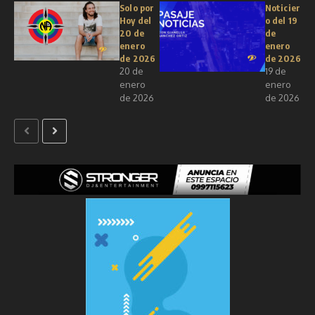
Solo por
Noticier
Hoy del
o del 19
20 de
de
enero
enero
de 2026
de 2026
20 de
19 de
enero
enero
de 2026
de 2026