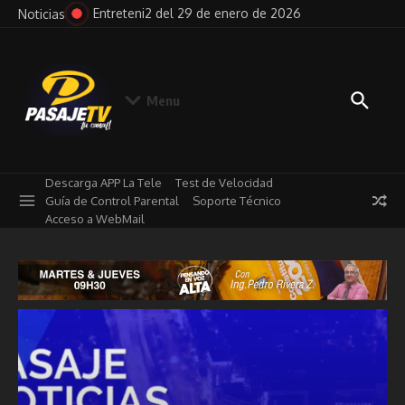
Saltar al contenido
e 2026
Pensando en Voz Alta del 29 de enero de 2026
No
Noticias
Menu
Descarga APP La Tele
Test de Velocidad
Guía de Control Parental
Soporte Técnico
Acceso a WebMail