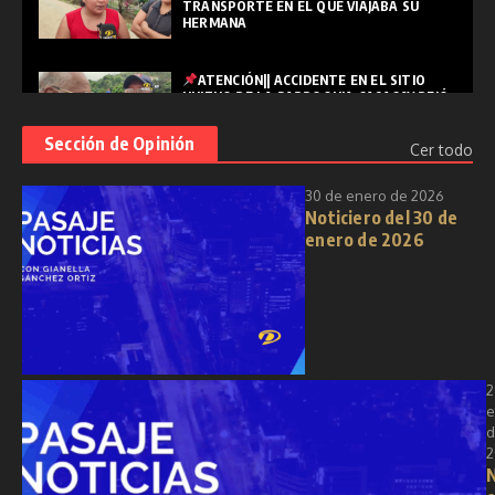
TRANSPORTE EN EL QUE VIAJABA SU
HERMANA
ATENCIÓN|| ACCIDENTE EN EL SITIO
HUIZHO DE LA PARROQUIA CASACAY DEJÓ
UNA PERSONA FALLECIDA
Sección de Opinión
Cer todo
PASAJE|| "SEMANA SANTA: REFLEXIÓN,
30 de enero de 2026
RENOVACIÓN Y ESPIRITUALIDAD EN
Noticiero del 30 de
TIEMPOS MODERNOS"
enero de 2026
2
e
d
2
N