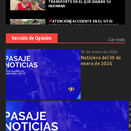
TRANSPORTE EN EL QUE VIAJABA SU
HERMANA
ATENCIÓN|| ACCIDENTE EN EL SITIO
HUIZHO DE LA PARROQUIA CASACAY DEJÓ
UNA PERSONA FALLECIDA
Sección de Opinión
Cer todo
PASAJE|| "SEMANA SANTA: REFLEXIÓN,
30 de enero de 2026
RENOVACIÓN Y ESPIRITUALIDAD EN
Noticiero del 30 de
TIEMPOS MODERNOS"
enero de 2026
2
e
d
2
N